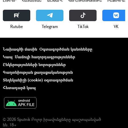
ԼՈՒՐԵՐ
ՀԱՅԱՍՏԱՆ
ԱՇԽԱՐՀ
ՎԵՐԼՈՒԾՈՒԹՅՈՒՆ
ԻՆՖՈԳՐԱՖ
Rutube
Telegram
ТikТоk
VK
Նախագծի մասին
Օգտագործման կանոնները
Կապ
Մամուլի հաղորդագրություններ
Ընկերությունների նորություններ
Գաղտնիության քաղաքականություն
Տեղեկանիշի (cookie) օգտագործման
Հետադարձ կապ
© 2026 Sputnik Բոլոր իրավունքները պաշտպանված
են. 18+