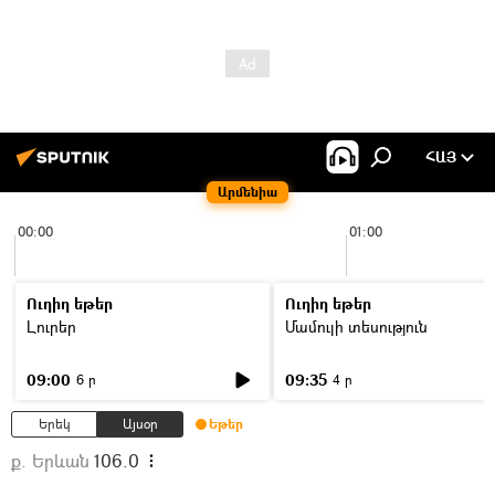
ՀԱՅ
Արմենիա
00:00
01:00
Ուղիղ եթեր
Ուղիղ եթեր
Լուրեր
Մամուլի տեսություն
09:00
09:35
6 ր
4 ր
Երեկ
Այսօր
Եթեր
ք. Երևան
106.0