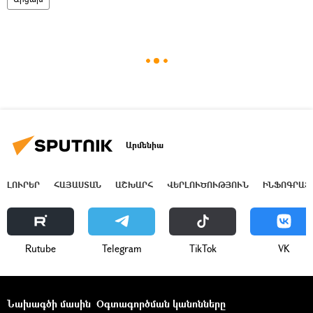
Արմենիա
ԼՈՒՐԵՐ
ՀԱՅԱՍՏԱՆ
ԱՇԽԱՐՀ
ՎԵՐԼՈՒԾՈՒԹՅՈՒՆ
ԻՆՖՈԳՐԱՖ
Rutube
Telegram
ТikТоk
VK
Նախագծի մասին
Օգտագործման կանոնները