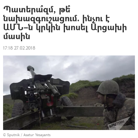
Պատերա՞զմ, թե՞
նախազգուշացում. ինչու է
ԱՄՆ–ն կրկին խոսել Արցախի
մասին
17:18 27.02.2018
© Sputnik / Asatur Yesayants