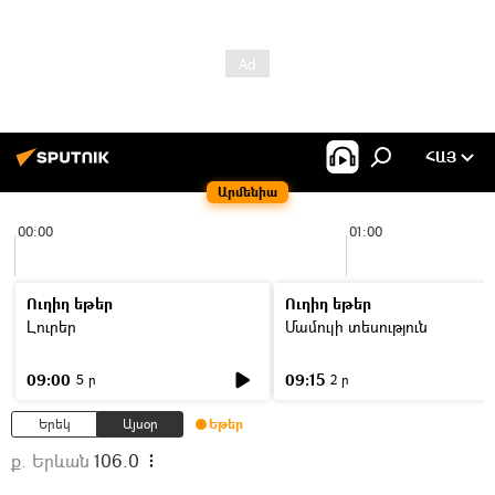
ՀԱՅ
Արմենիա
00:00
01:00
Ուղիղ եթեր
Ուղիղ եթեր
Լուրեր
Մամուլի տեսություն
09:00
09:15
5 ր
2 ր
Երեկ
Այսօր
Եթեր
ք. Երևան
106.0