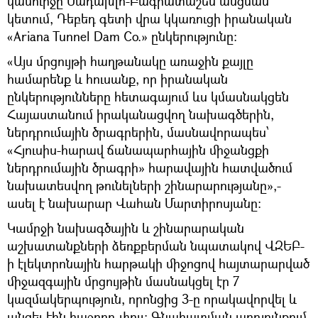
կամուրջը Սադախլո-Բագրատաշեն անցման
կետում, Դեբեդ գետի վրա կկառուցի իրանական
«Ariana Tunnel Dam Co.» ընկերությունը։
«Այս մրցույթի հաղթանակը առաջին քայլը
համարենք և հուսանք, որ իրանական
ընկերությունները հետագայում ևս կմասնակցեն
Հայաստանում իրականացվող նախագծերին,
ներդրումային ծրագրերին, մասնավորապես՝
«Հյուսիս-հարավ ճանապարհային միջանցքի
ներդրումային ծրագրի» հարավային հատվածում
նախատեսվող թունելների շինարարությանը»,-
ասել է նախարար Վահան Մարտիրոսյանը։
Կամրջի նախագծային և շինարարական
աշխատանքների ձեռքբերման նպատակով ՎԶԵԲ-
ի էլեկտրոնային հարթակի միջոցով հայտարարված
միջազգային մրցույթին մասնակցել էր 7
կազմակերպություն, որոնցից 3-ը որակավորվել և
անցել էին հաջորդ փուլ: Գնահատման արդյունքում