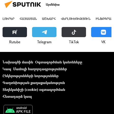
Արմենիա
ԼՈՒՐԵՐ
ՀԱՅԱՍՏԱՆ
ԱՇԽԱՐՀ
ՎԵՐԼՈՒԾՈՒԹՅՈՒՆ
ԻՆՖՈԳՐԱՖ
Rutube
Telegram
ТikТоk
VK
Նախագծի մասին
Օգտագործման կանոնները
Կապ
Մամուլի հաղորդագրություններ
Ընկերությունների նորություններ
Գաղտնիության քաղաքականություն
Տեղեկանիշի (cookie) օգտագործման
Հետադարձ կապ