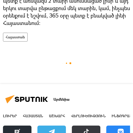
պետք է առնվազն 2 տարի ամուսնացած լինի և այդ
երկու տարվա ընթացքում մեկ տարին, կամ, ինչպես
օրենքում է նշվում, 365 օրը պետք է բնակված լինի
Հայաստանում։
Հայաստան
Արմենիա
ԼՈՒՐԵՐ
ՀԱՅԱՍՏԱՆ
ԱՇԽԱՐՀ
ՎԵՐԼՈՒԾՈՒԹՅՈՒՆ
ԻՆՖՈԳՐԱՖ