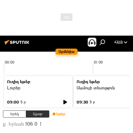
ՀԱՅ
Արմենիա
00:00
01:00
Ուղիղ եթեր
Ուղիղ եթեր
Լուրեր
Մամուլի տեսություն
09:00
09:30
5 ր
5 ր
Երեկ
Այսօր
Եթեր
ք. Երևան
106.0