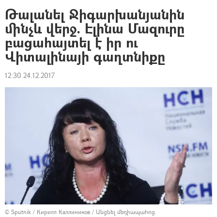
Թալանել Ջիգարխանյանին
մինչև վերջ. Էլինա Մազուրը
բացահայտել է իր ու
Վիտալինայի գաղտնիքը
12:30 24.12.2017
© Sputnik / Кирилл Каллиников
/
Անցնել մեդիապահոց