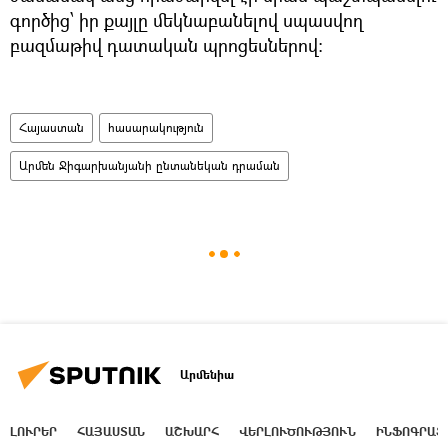
գործից՝ իր քայլը մեկնաբանելով սպասվող
բազմաթիվ դատական պրոցեսներով:
Հայաստան
հասարակություն
Արմեն Ջիգարխանյանի ընտանեկան դրաման
Արմենիա
ԼՈՒՐԵՐ
ՀԱՅԱՍՏԱՆ
ԱՇԽԱՐՀ
ՎԵՐԼՈՒԾՈՒԹՅՈՒՆ
ԻՆՖՈԳՐԱՖ