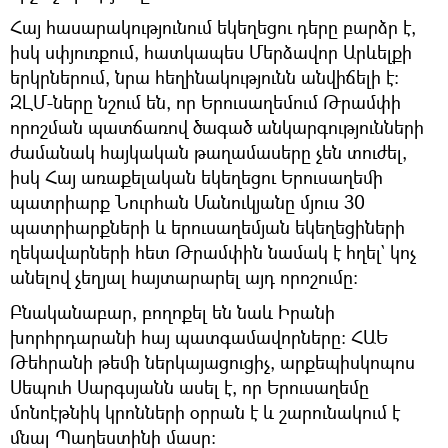
Հայ հասարակությունում եկեղեցու դերը բարձր է,
իսկ սփյուռքում, հատկապես Մերձավոր Արևելքի
երկրներում, նրա հեղինակությունն անվիճելի է։
ԶԼՄ-ները նշում են, որ Երուսաղեմում Թրամփի
որոշման պատճառով ծագած անկարգությունների
ժամանակ հայկական թաղամասերը չեն տուժել,
իսկ Հայ առաքելական եկեղեցու Երուսաղեմի
պատրիարք Նուրհան Մանուկյանը մյուս 30
պատրիարքների և երուսաղեմյան եկեղեցիների
ղեկավարների հետ Թրամփին նամակ է հղել` կոչ
անելով չեղյալ հայտարարել այդ որոշումը։
Բնականաբար, բողոքել են նաև Իրանի
խորհրդարանի հայ պատգամավորները։ ՀԱԵ
Թեհրանի թեմի ներկայացուցիչ, արքեպիսկոպոս
Սեպուհ Սարգսյանն ասել է, որ Երուսաղեմը
մոնոէթնիկ կրոնների օրրան է և շարունակում է
մնալ Պաղեստինի մասը։