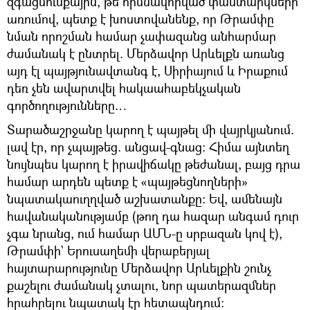
զգացմունքային, թե հիմնավորված փաստարկների
առումով, պետք է խոստովանենք, որ Թրամփը
նման որոշման համար չափազանց անհարմար
ժամանակ է ընտրել. Մերձավոր Արևելքն առանց
այդ էլ պայթյունավտանգ է, Սիրիայում և Իրաքում
դեռ չեն ավարտվել հակաահաբեկչական
գործողությունները…
Տարածաշրջանը կարող է պայթել մի վայրկյանում.
լավ էր, որ չպայթեց. անցավ-գնաց։ Հիմա այնտեղ
նույնպես կարող է իրավիճակը թեժանալ, բայց դրա
համար արդեն պետք է «պայթեցնողների»
նպատակաուղղված աշխատանքը։ Եվ, ամենայն
հավանականությամբ (թող դա հազար անգամ դուր
չգա նրանց, ում համար ԱՄՆ-ը սրբազան կով է),
Թրամփի` Երուսաղեմի վերաբերյալ
հայտարարությունը Մերձավոր Արևելքին շունչ
քաշելու ժամանակ չտալու, նոր պատերազմներ
հրահրելու նպատակ էր հետապնդում։