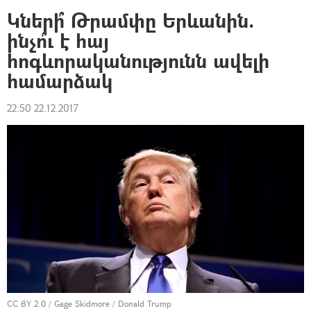
Կների՞ Թրամփը Երևանին.
ինչո՞ւ է հայ
հոգևորականությունն ավելի
համարձակ
22:50 22.12.2017
CC BY 2.0
/
Gage Skidmore
/
Donald Trump