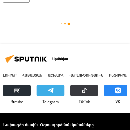
Արմենիա
ԼՈՒՐԵՐ
ՀԱՅԱՍՏԱՆ
ԱՇԽԱՐՀ
ՎԵՐԼՈՒԾՈՒԹՅՈՒՆ
ԻՆՖՈԳՐԱՖ
Rutube
Telegram
ТikТоk
VK
Նախագծի մասին
Օգտագործման կանոնները