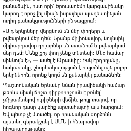
բանաձևին, ըստ որի` Երուսաղեմի կարգավիճակը
կարող է որոշվել միայն իսրայելա-պաղեստինյան
ուղիղ բանակցությունների ընթացքում։
«Այդ երկրները վերցնում են մեր փողերը և
քվեարկում մեր դեմ։ Նրանք միլիոնավոր, նույնսիկ
միլիարդավոր դոլարներ են ստանում և քվեարկում
մեր դեմ։ Մենք քիչ փող չենք տնտեսի։ Մեզ համար
միևնույն է», — ասել է Թրամփը։ Իսկ Էրդողանը,
հակառակը, շնորհակալություն է հայտնել այն բոլոր
երկրներին, որոնք կողմ են քվեարկել բանաձևին։
Պաշտոնական Երևանը նման իրավիճակի համար
թերևս միակ ճիշտ դիրքորոշումն է բռնել`
չմիջամտելով ուրիշների վեճին, թույլ տալով, որ
հոգևոր դասը կարծիք արտահայտի այս հարցում։
Եվ պետք չէ մտածել, որ իրանական գործոնն
այստեղ գերակշռել է ԱՄՆ-ի հնարավոր
հիշաչարությանը։