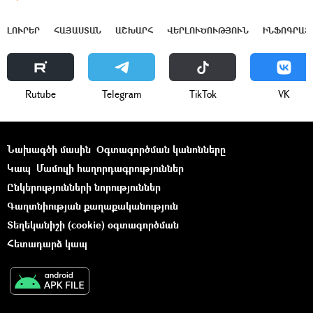
ԼՈՒՐԵՐ
ՀԱՅԱՍՏԱՆ
ԱՇԽԱՐՀ
ՎԵՐԼՈՒԾՈՒԹՅՈՒՆ
ԻՆՖՈԳՐԱՖ
Rutube
Telegram
ТikТоk
VK
Նախագծի մասին
Օգտագործման կանոնները
Կապ
Մամուլի հաղորդագրություններ
Ընկերությունների նորություններ
Գաղտնիության քաղաքականություն
Տեղեկանիշի (cookie) օգտագործման
Հետադարձ կապ