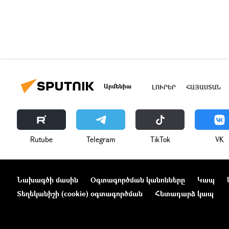
Արմենիա
ԼՈՒՐԵՐ
ՀԱՅԱՍՏԱՆ
Rutube
Telegram
ТikТоk
VK
Նախագծի մասին
Օգտագործման կանոնները
Կապ
Տեղեկանիշի (cookie) օգտագործման
Հետադարձ կապ