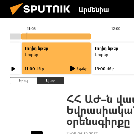
Արմենիա
11:03
12:00
Ուղիղ եթեր
Ուղիղ եթեր
Լուրեր
Լուրեր
Եթեր
11:00
13:00
46 ր
46 ր
Երեկ
Այսօր
ՀՀ ԱԺ–ն վա
Եվրասիակա
օրենսգիրքը
11:05 06.12.2017