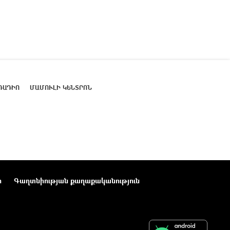
ՌԱԴԻՈ
ՄԱՄՈՒԼԻ ԿԵՆՏՐՈՆ
ր
Գաղտնիության քաղաքականություն