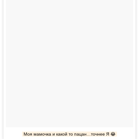
Моя мамочка и какой то пацан…точнее Я 😂