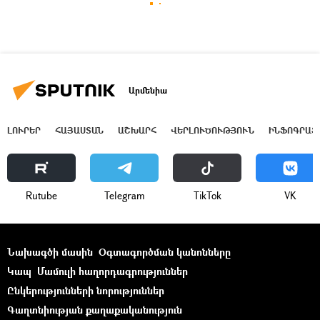
Արմենիա
ԼՈՒՐԵՐ
ՀԱՅԱՍՏԱՆ
ԱՇԽԱՐՀ
ՎԵՐԼՈՒԾՈՒԹՅՈՒՆ
ԻՆՖՈԳՐԱՖ
Rutube
Telegram
ТikТоk
VK
Նախագծի մասին
Օգտագործման կանոնները
Կապ
Մամուլի հաղորդագրություններ
Ընկերությունների նորություններ
Գաղտնիության քաղաքականություն