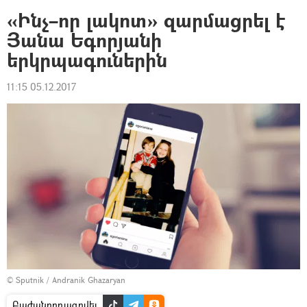
«Ինչ–որ լակոտ» զարմացրել է
Յանա Եգորյանի
երկրպագուներին
11:15 05.12.2017
© Sputnik / Andranik Ghazaryan
Բաժանորդագրվել