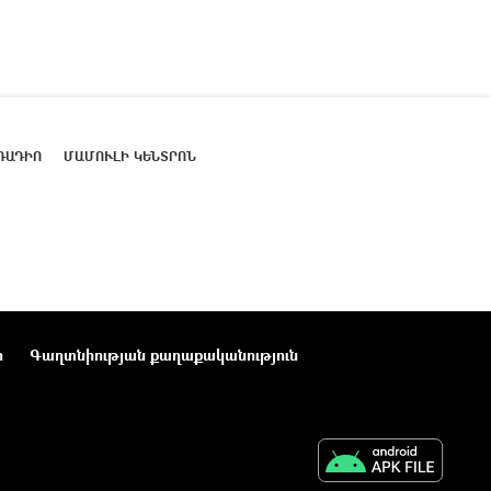
ՌԱԴԻՈ
ՄԱՄՈՒԼԻ ԿԵՆՏՐՈՆ
ր
Գաղտնիության քաղաքականություն