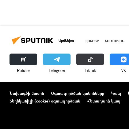
Արմենիա
ԼՈՒՐԵՐ
ՀԱՅԱՍՏԱՆ
Rutube
Telegram
ТikТоk
VK
Նախագծի մասին
Օգտագործման կանոնները
Կապ
Տեղեկանիշի (cookie) օգտագործման
Հետադարձ կապ