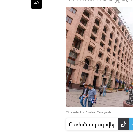
© Sputnik / Asatur Yesayants
Բաժանորդագրվել