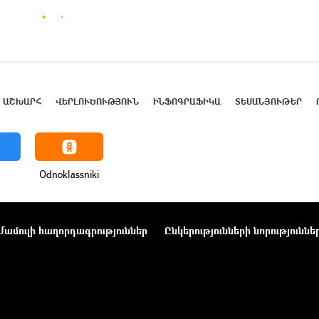
ԱՇԽԱՐՀ
ՎԵՐԼՈՒԾՈՒԹՅՈՒՆ
ԻՆՖՈԳՐԱՖԻԿԱ
ՏԵՍԱՆՅՈՒԹԵՐ
Odnoklassniki
Մամուլի հաղորդագրություններ
Ընկերությունների նորություննե