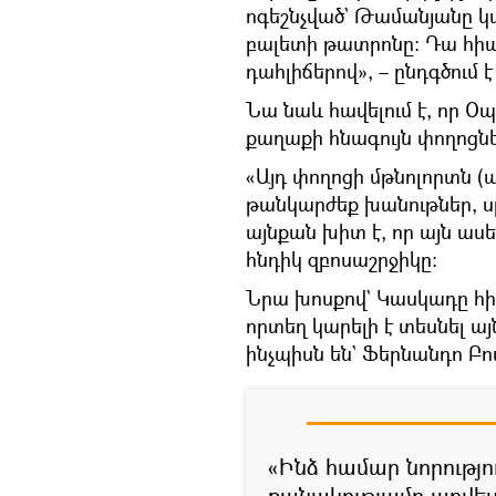
ոգեշնչված` Թամանյանը կառ
բալետի թատրոնը։ Դա հիան
դահլիճերով», – ընդգծում 
Նա նաև հավելում է, որ Օպ
քաղաքի հնագույն փողոցնե
«Այդ փողոցի մթնոլորտն (ա
թանկարժեք խանութներ, ս
այնքան խիտ է, որ այն ասե
հնդիկ զբոսաշրջիկը։
Նրա խոսքով` Կասկադը հի
որտեղ կարելի է տեսնել 
ինչպիսն են` Ֆերնանդո Բո
«Ինձ համար նորությ
քանակությամբ արվես