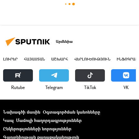
Արմենիա
ԼՈՒՐԵՐ
ՀԱՅԱՍՏԱՆ
ԱՇԽԱՐՀ
ՎԵՐԼՈՒԾՈՒԹՅՈՒՆ
ԻՆՖՈԳՐԱՖ
Rutube
Telegram
ТikТоk
VK
Նախագծի մասին
Օգտագործման կանոնները
Կապ
Մամուլի հաղորդագրություններ
Ընկերությունների նորություններ
Գաղտնիության քաղաքականություն