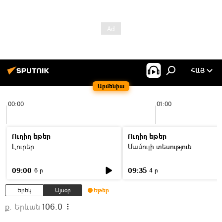
ՀԱՅ
Արմենիա
00:00
01:00
Ուղիղ եթեր
Ուղիղ եթեր
Լուրեր
Մամուլի տեսություն
09:00
09:35
6 ր
4 ր
Երեկ
Այսօր
Եթեր
ք. Երևան
106.0