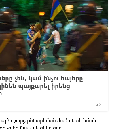
րը չեն, կամ ինչու հայերը
ինեն պայքարել իրենց
ր
խագծի շուրջ քննարկման ժամանակ նման
ցրեց հիմնական զեկուցող,