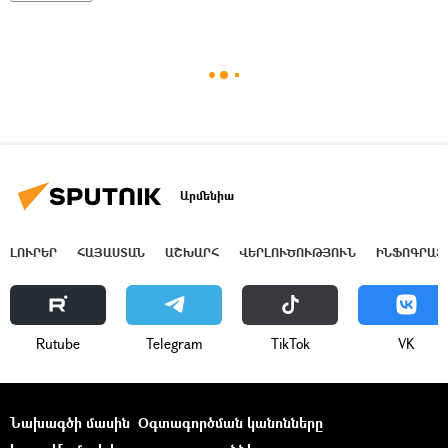
Արմենիա
ԼՈՒՐԵՐ
ՀԱՅԱՍՏԱՆ
ԱՇԽԱՐՀ
ՎԵՐԼՈՒԾՈՒԹՅՈՒՆ
ԻՆՖՈԳՐԱՖ
Rutube
Telegram
ТikТоk
VK
Նախագծի մասին
Օգտագործման կանոնները