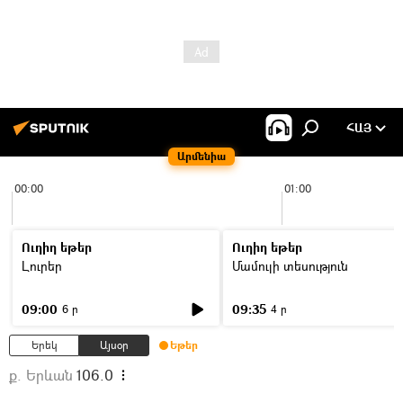
ՀԱՅ
Արմենիա
00:00
01:00
Ուղիղ եթեր
Ուղիղ եթեր
Լուրեր
Մամուլի տեսություն
09:00
09:35
6 ր
4 ր
Երեկ
Այսօր
Եթեր
ք. Երևան
106.0