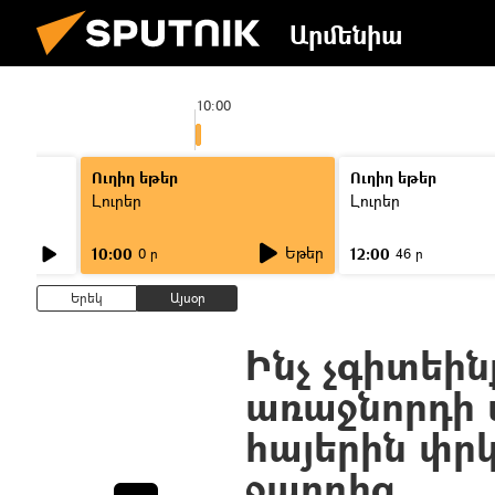
Արմենիա
10:00
Ուղիղ եթեր
Ուղիղ եթեր
Լուրեր
Լուրեր
Եթեր
10:00
12:00
0 ր
46 ր
Երեկ
Այսօր
Ինչ չգիտեին
առաջնորդի մ
հայերին փր
ջարդից