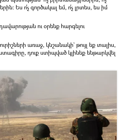
րին։ Ես ո՛չ գործակալ եմ, ո՛չ լրտես, ես իմ
դավարության ու օրենք հարգելու
ուրիշների առաջ, կնշանակի` թույլ եք տալիս,
ատագիրը, դուք ստիպված կլինեք ենթարկվել