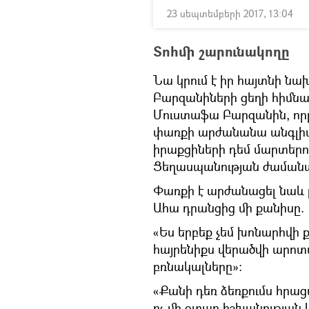
23 սեպտեմբերի 2017, 13:04
Տոհմի շարունակողը
Նա կրում է իր հայտնի ն
Բարզանիների ցեղի հիմնադ
Մուստաֆա Բարզանին, որը 
փառքի արժանանա անգլիաց
իրաքցիների դեմ մարտերու
Ցեղասպանության ժամանակ
Փառքի է արժանացել նաև 
Ահա դրանցից մի քանիսը.
«Ես երբեք չեմ խոնարհվի ք
հայրենիքս վերածվի արոտա
բռնակալները»։
«Քանի դեռ ձեռքումս հրացա
ոչ մի օտար իշխանության կ