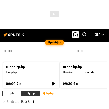
ՀԱՅ
Արմենիա
00:00
01:00
Ուղիղ եթեր
Ուղիղ եթեր
Լուրեր
Մամուլի տեսություն
09:00
09:30
5 ր
5 ր
Երեկ
Այսօր
Եթեր
ք. Երևան
106.0