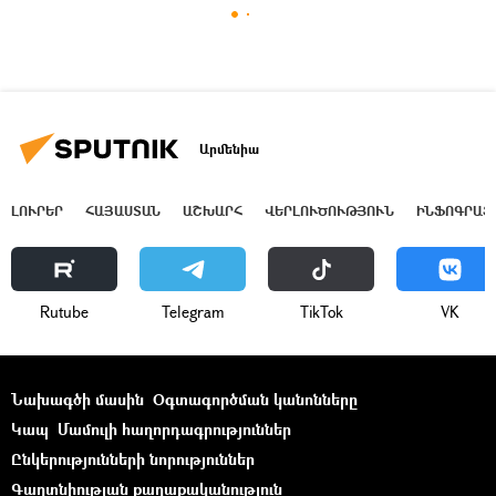
Արմենիա
ԼՈՒՐԵՐ
ՀԱՅԱՍՏԱՆ
ԱՇԽԱՐՀ
ՎԵՐԼՈՒԾՈՒԹՅՈՒՆ
ԻՆՖՈԳՐԱՖ
Rutube
Telegram
ТikТоk
VK
Նախագծի մասին
Օգտագործման կանոնները
Կապ
Մամուլի հաղորդագրություններ
Ընկերությունների նորություններ
Գաղտնիության քաղաքականություն