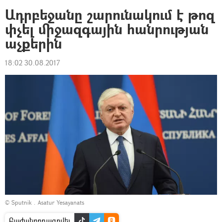
Ադրբեջանը շարունակում է թոզ
փչել միջազգային հանրության
աչքերին
18:02 30.08.2017
© Sputnik . Asatur Yesayanats
Բաժանորդագրվել