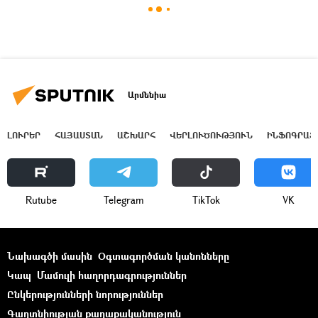
Արմենիա
ԼՈՒՐԵՐ
ՀԱՅԱՍՏԱՆ
ԱՇԽԱՐՀ
ՎԵՐԼՈՒԾՈՒԹՅՈՒՆ
ԻՆՖՈԳՐԱՖ
Rutube
Telegram
ТikТоk
VK
Նախագծի մասին
Օգտագործման կանոնները
Կապ
Մամուլի հաղորդագրություններ
Ընկերությունների նորություններ
Գաղտնիության քաղաքականություն