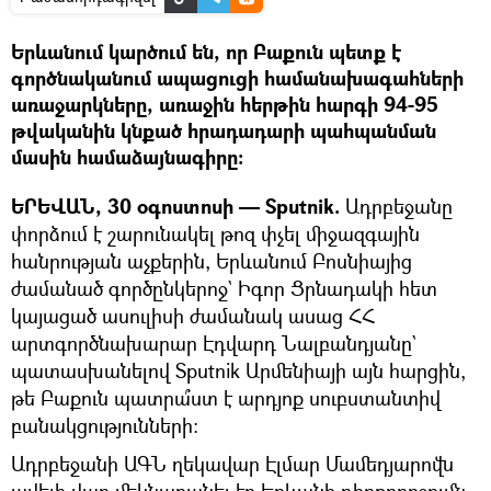
Երևանում կարծում են, որ Բաքուն պետք է
գործնականում ապացուցի համանախագահների
առաջարկները, առաջին հերթին հարգի 94-95
թվականին կնքած հրադադարի պահպանման
մասին համաձայնագիրը։
ԵՐԵՎԱՆ, 30 օգոստոսի — Sputnik.
Ադրբեջանը
փորձում է շարունակել թոզ փչել միջազգային
հանրության աչքերին, Երևանում Բոսնիայից
ժամանած գործընկերոջ` Իգոր Ցրնադակի հետ
կայացած ասուլիսի ժամանակ ասաց ՀՀ
արտգործնախարար Էդվարդ Նալբանդյանը`
պատասխանելով Sputnik Արմենիայի այն հարցին,
թե Բաքուն պատրա՞ստ է արդյոք սուբստանտիվ
բանակցությունների։
Ադրբեջանի ԱԳՆ ղեկավար Էլմար Մամեդյարովն
ավելի վաղ մեկնաբանել էր Երևանի դիրքորոշումն