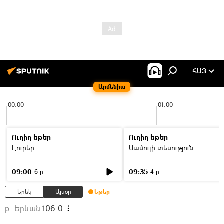
ՀԱՅ
Արմենիա
00:00
01:00
Ուղիղ եթեր
Ուղիղ եթեր
Լուրեր
Մամուլի տեսություն
09:00
09:35
6 ր
4 ր
Երեկ
Այսօր
Եթեր
ք. Երևան
106.0