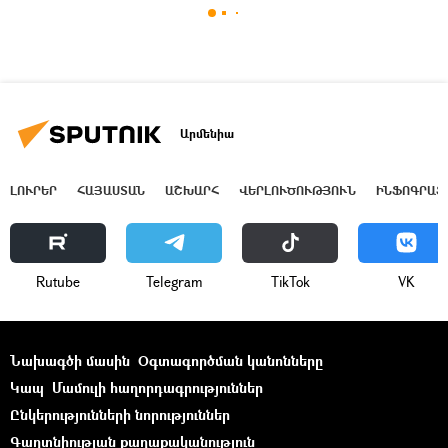
Արմենիա
ԼՈՒՐԵՐ
ՀԱՅԱՍՏԱՆ
ԱՇԽԱՐՀ
ՎԵՐԼՈՒԾՈՒԹՅՈՒՆ
ԻՆՖՈԳՐԱՖ
Rutube
Telegram
ТikТоk
VK
Նախագծի մասին
Օգտագործման կանոնները
Կապ
Մամուլի հաղորդագրություններ
Ընկերությունների նորություններ
Գաղտնիության քաղաքականություն