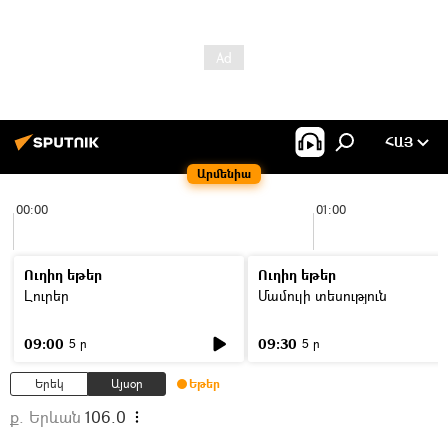
ՀԱՅ
Արմենիա
00:00
01:00
Ուղիղ եթեր
Ուղիղ եթեր
Լուրեր
Մամուլի տեսություն
09:00
09:30
5 ր
5 ր
Երեկ
Այսօր
Եթեր
ք. Երևան
106.0