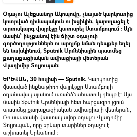
Օդաչու Ալեքսանդր Ակոպովը, չնայած կարկուտից
կոտրված դիմապակուն ու խցիկին, կարողացել է
արտակարգ վայրէջք կատարել Ստամբուլում ։ Այն
մասին՝ ինչքանով էին ճիշտ օդաչուի
գործողություններն ու արդյո՞ք նման դեպքեր եղել
են նախկինում, Sputnik Արմենիային պատմեց
քաղաքացիական ավիացիայի վետերան
Վլադիմիր Տոլյուպան։
ԵՐԵՎԱՆ, 30 հուլիսի — Sputnik.
Կարկուտից
վնասված ինքնաթիռի վայրէջքը Ստամբուլի
օդանավակայանում առանձնահատուկ դեպք է։ Այս
մասին Sputnik Արմենիայի հետ հարցազրույցում
պատմեց քաղաքացիական ավիացիայի վետերան,
Ռուսաստանի վաստակավոր օդաչու Վլադիմիր
Տոլյուպան, որը երկար տարիներ օդաչու է
աշխատել Երևանում ։