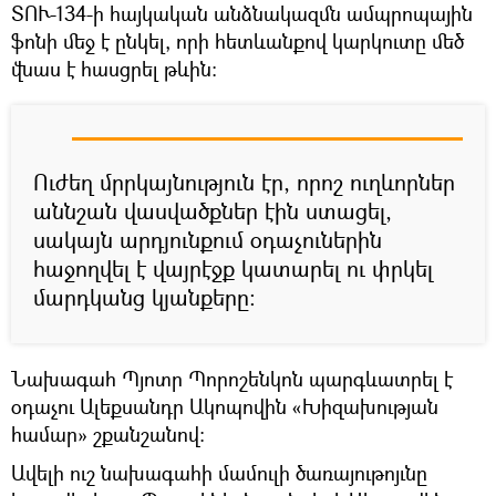
ՏՈՒ-134-ի հայկական անձնակազմն ամպրոպային
ֆոնի մեջ է ընկել, որի հետևանքով կարկուտը մեծ
վնաս է հասցրել թևին։
Ուժեղ մրրկայնություն էր, որոշ ուղևորներ
աննշան վասվածքներ էին ստացել,
սակայն արդյունքում օդաչուներին
հաջողվել է վայրէջք կատարել ու փրկել
մարդկանց կյանքերը։
Նախագահ Պյոտր Պորոշենկոն պարգևատրել է
օդաչու Ալեքսանդր Ակոպովին «Խիզախության
համար» շքանշանով։
Ավելի ուշ նախագահի մամուլի ծառայութոյւնը