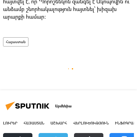
հայտվել է, որ Պորոշենկոն զանգել է Ակոպովին ու
անձամբ շնորհակալություն հայտնել՝ խիզախ
արարքի համար։
Հայաստան
Արմենիա
ԼՈՒՐԵՐ
ՀԱՅԱՍՏԱՆ
ԱՇԽԱՐՀ
ՎԵՐԼՈՒԾՈՒԹՅՈՒՆ
ԻՆՖՈԳՐԱՖ