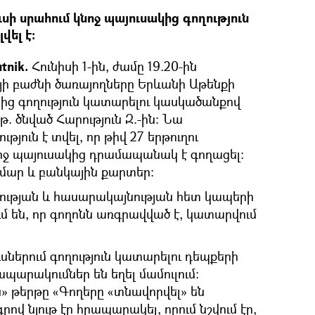
սի սրահում կնոջ պայուսակից գողություն
ել է։
tnik.
Հունիսի 1-ին, ժամը 19.20-ին
ի բաժնի ծառայողները Երևանի Աթենքի
ից գողություն կատարելու կասկածանքով
թ. ծնված Հարություն Զ.-ին։ Նա
ուն է տվել, որ թիվ 27 երթուղու
նոջ պայուսակից դրամապանակ է գողացել։
ումար և բանկային քարտեր:
ության և հասարակայնության հետ կապերի
ւմ են, որ գողոնն առգրավված է, կատարվում
սներում գողություն կատարելու դեպքերի
ապարակումներ են եղել մամուլում։
 թերթը «Գողերը «տնավորվել» են
րով նյութ էր հրապարակել, որում նշվում էր,