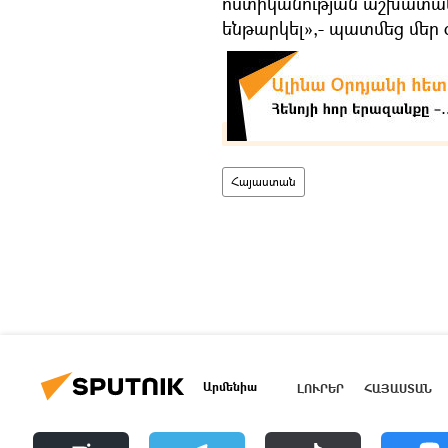
ոստիկանության աշխատակից
ենթարկել»,- պատմեց մեր 
Հայաստան
Արմենիա
ԼՈՒՐԵՐ
ՀԱՅԱՍՏԱՆ