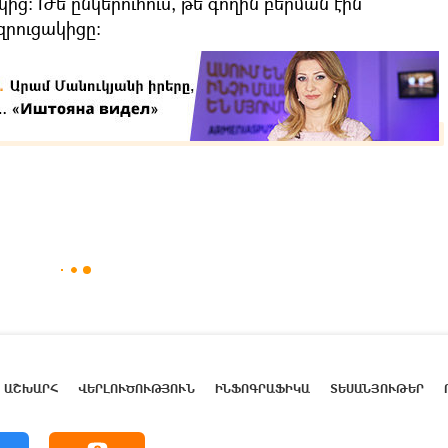
։ Թե ընկերուհուս, թե գողին բերման էին
զրուցակիցը։
ԱՇԽԱՐՀ
ՎԵՐԼՈՒԾՈՒԹՅՈՒՆ
ԻՆՖՈԳՐԱՖԻԿԱ
ՏԵՍԱՆՅՈՒԹԵՐ