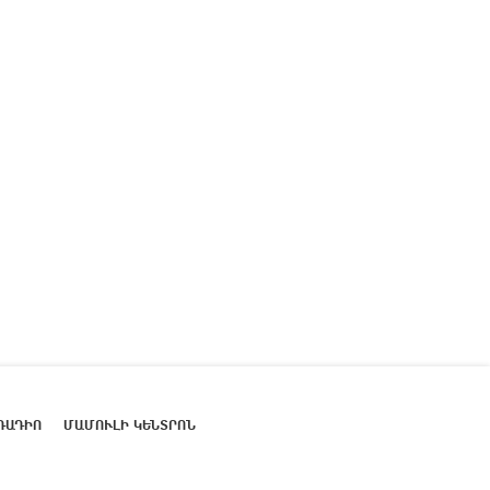
ՌԱԴԻՈ
ՄԱՄՈՒԼԻ ԿԵՆՏՐՈՆ