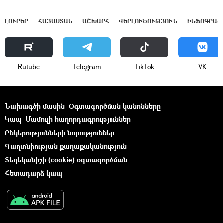
ԼՈՒՐԵՐ
ՀԱՅԱՍՏԱՆ
ԱՇԽԱՐՀ
ՎԵՐԼՈՒԾՈՒԹՅՈՒՆ
ԻՆՖՈԳՐԱՖ
Rutube
Telegram
ТikТоk
VK
Նախագծի մասին
Օգտագործման կանոնները
Կապ
Մամուլի հաղորդագրություններ
Ընկերությունների նորություններ
Գաղտնիության քաղաքականություն
Տեղեկանիշի (cookie) օգտագործման
Հետադարձ կապ