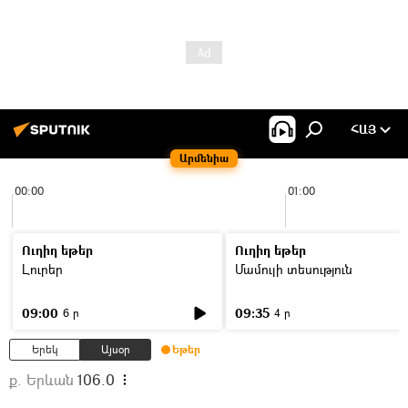
ՀԱՅ
Արմենիա
00:00
01:00
Ուղիղ եթեր
Ուղիղ եթեր
Լուրեր
Մամուլի տեսություն
09:00
09:35
6 ր
4 ր
Երեկ
Այսօր
Եթեր
ք. Երևան
106.0