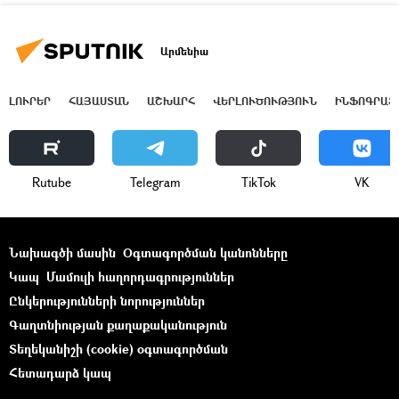
Արմենիա
ԼՈՒՐԵՐ
ՀԱՅԱՍՏԱՆ
ԱՇԽԱՐՀ
ՎԵՐԼՈՒԾՈՒԹՅՈՒՆ
ԻՆՖՈԳՐԱՖ
Rutube
Telegram
ТikТоk
VK
Նախագծի մասին
Օգտագործման կանոնները
Կապ
Մամուլի հաղորդագրություններ
Ընկերությունների նորություններ
Գաղտնիության քաղաքականություն
Տեղեկանիշի (cookie) օգտագործման
Հետադարձ կապ