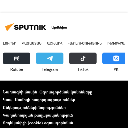
Արմենիա
ԼՈՒՐԵՐ
ՀԱՅԱՍՏԱՆ
ԱՇԽԱՐՀ
ՎԵՐԼՈՒԾՈՒԹՅՈՒՆ
ԻՆՖՈԳՐԱՖ
Rutube
Telegram
ТikТоk
VK
Նախագծի մասին
Օգտագործման կանոնները
Կապ
Մամուլի հաղորդագրություններ
Ընկերությունների նորություններ
Գաղտնիության քաղաքականություն
Տեղեկանիշի (cookie) օգտագործման