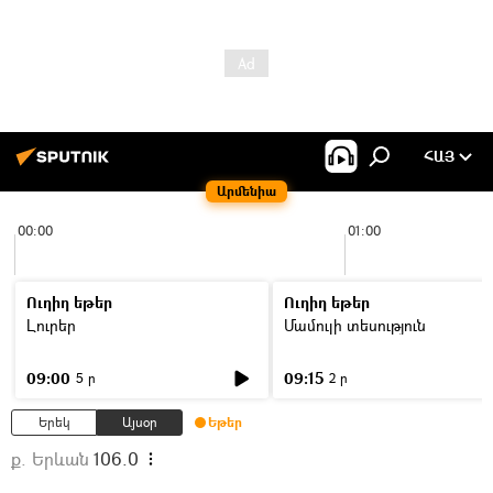
ՀԱՅ
Արմենիա
00:00
01:00
Ուղիղ եթեր
Ուղիղ եթեր
Լուրեր
Մամուլի տեսություն
09:00
09:15
5 ր
2 ր
Երեկ
Այսօր
Եթեր
ք. Երևան
106.0