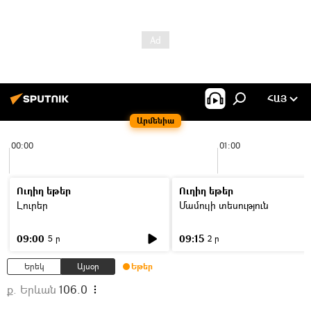
ՀԱՅ
Արմենիա
00:00
01:00
Ուղիղ եթեր
Ուղիղ եթեր
Լուրեր
Մամուլի տեսություն
09:00
09:15
5 ր
2 ր
Երեկ
Այսօր
Եթեր
ք. Երևան
106.0