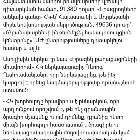
Հայաստանում մարդու իրավունքների վիճակի
դիտարկման համար, 91 380 դոլար՝ «Լրագրողների
անկախ ցանց» ՀԿ-ն՝ Հայաստանի և Ադրբեջանի
միջև երկխոսության վերլուծության, 49636 դոլար՝
«Թրանսփարենսի ինթերնեյշնլ հակակոռուպցիոն
կենտրոնը»՝ ԱԺ ընտրությունները դիտարկելու
համար և այլն:
Ասուլիսին ներկա էր նաև «Իրազեկ քաղաքացիների
միավորում» ՀԿ ներկայացուցիչ Գևորգ
Ղահրամանյանը, որը ներկայացրեց, թե ինչ
կարգով է իրենց կազմակերպությունը դրամաշնորհ
ստանում:
«ՀԿ խորհուրդը հրավիրում է քննարկում, որի
արդյունքում որոշվում է, թե ինչ գրանտային
ծրագիր մշակենք ու ում դիմենք, դրանից հետո
միայն խորհուրդը հաստատում է ծրագիրն ու
ներկայացում ազգային ժողովրդավարական կամ
որևէ այլ հիմնադրամ: Դուք այնպես եք խոսում,