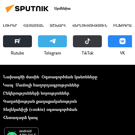
Արմենիա
ԼՈՒՐԵՐ
ՀԱՅԱՍՏԱՆ
ԱՇԽԱՐՀ
ՎԵՐԼՈՒԾՈՒԹՅՈՒՆ
ԻՆՖՈԳՐԱՖ
Rutube
Telegram
ТikТоk
VK
Նախագծի մասին
Օգտագործման կանոնները
Կապ
Մամուլի հաղորդագրություններ
Ընկերությունների նորություններ
Գաղտնիության քաղաքականություն
Տեղեկանիշի (cookie) օգտագործման
Հետադարձ կապ