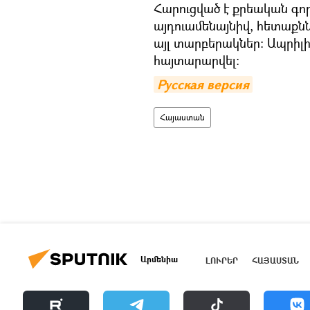
Հարուցված է քրեական գոր
այդուամենայնիվ, հետաքնն
այլ տարբերակներ։ Ապրիլի
հայտարարվել։
Русская версия
Հայաստան
Արմենիա
ԼՈՒՐԵՐ
ՀԱՅԱՍՏԱՆ