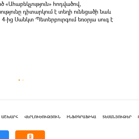
ծ «Ահաբեկչություն» հոդվածով,
ությունը դիտարկում է տեղի ունեցածի նաև
 4-ից Սանկտ Պետերբուրգում եռօրյա սուգ է
ԱՇԽԱՐՀ
ՎԵՐԼՈՒԾՈՒԹՅՈՒՆ
ԻՆՖՈԳՐԱՖԻԿԱ
ՏԵՍԱՆՅՈՒԹԵՐ