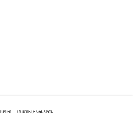
ՌԱԴԻՈ
ՄԱՄՈՒԼԻ ԿԵՆՏՐՈՆ