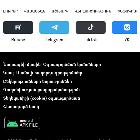
ԼՈՒՐԵՐ
ՀԱՅԱՍՏԱՆ
ԱՇԽԱՐՀ
ՎԵՐԼՈՒԾՈՒԹՅՈՒՆ
ԻՆՖՈԳՐԱՖ
Rutube
Telegram
ТikТоk
VK
Նախագծի մասին
Օգտագործման կանոնները
Կապ
Մամուլի հաղորդագրություններ
Ընկերությունների նորություններ
Գաղտնիության քաղաքականություն
Տեղեկանիշի (cookie) օգտագործման
Հետադարձ կապ