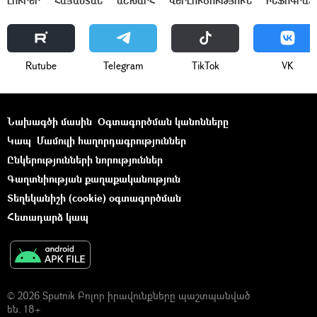
ԼՈՒՐԵՐ
ՀԱՅԱՍՏԱՆ
ԱՇԽԱՐՀ
ՎԵՐԼՈՒԾՈՒԹՅՈՒՆ
ԻՆՖՈԳՐԱՖ
Rutube
Telegram
ТikТоk
VK
Նախագծի մասին
Օգտագործման կանոնները
Կապ
Մամուլի հաղորդագրություններ
Ընկերությունների նորություններ
Գաղտնիության քաղաքականություն
Տեղեկանիշի (cookie) օգտագործման
Հետադարձ կապ
© 2026 Sputnik Բոլոր իրավունքները պաշտպանված
են. 18+