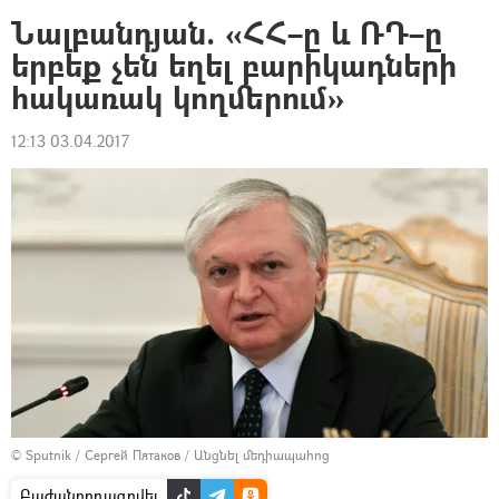
Նալբանդյան. «ՀՀ–ը և ՌԴ–ը
երբեք չեն եղել բարիկադների
հակառակ կողմերում»
12:13 03.04.2017
© Sputnik / Сергей Пятаков
/
Անցնել մեդիապահոց
Բաժանորդագրվել