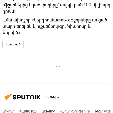
օֆշորներից եկած փողերը՝ ավելի քան 100 միլիարդ
դրամ:
Ամենախոշոր «ներդրումատու» օֆշորները անցած
տարի եղել են Լյուքսեմբուրգը, Կիպրոսը և
Ջերսին»:
Հայաստան
Արմենիա
ԼՈՒՐԵՐ
ՀԱՅԱՍՏԱՆ
ԱՇԽԱՐՀ
ՎԵՐԼՈՒԾՈՒԹՅՈՒՆ
ԻՆՖՈԳՐԱՖ