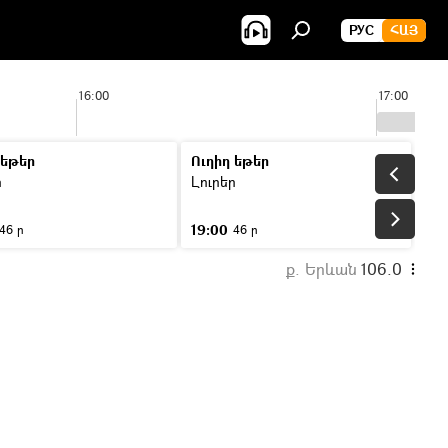
РУС
ՀԱՅ
16:00
17:00
 եթեր
Ուղիղ եթեր
ր
Լուրեր
19:00
46 ր
46 ր
ք. Երևան
106.0