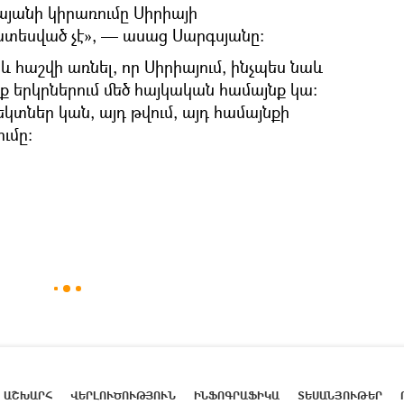
այանի կիրառումը Սիրիայի
ատեսված չէ», — ասաց Սարգսյանը:
և հաշվի առնել, որ Սիրիայում, ինչպես նաև
ք երկրներում մեծ հայկական համայնք կա:
տներ կան, այդ թվում, այդ համայնքի
ւմը:
ԱՇԽԱՐՀ
ՎԵՐԼՈՒԾՈՒԹՅՈՒՆ
ԻՆՖՈԳՐԱՖԻԿԱ
ՏԵՍԱՆՅՈՒԹԵՐ