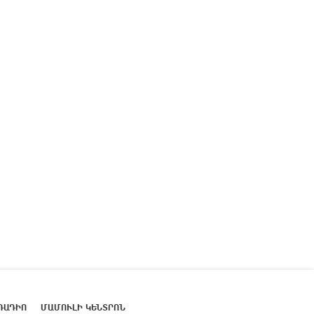
ՌԱԴԻՈ
ՄԱՄՈՒԼԻ ԿԵՆՏՐՈՆ