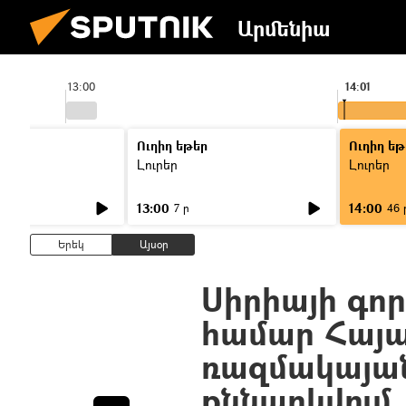
Արմենիա
13:00
14:01
Ուղիղ եթեր
Ուղիղ եթ
Լուրեր
Լուրեր
13:00
14:00
7 ր
46 
Երեկ
Այսօր
Սիրիայի գոր
համար Հայա
ռազմակայան
քննարկվում