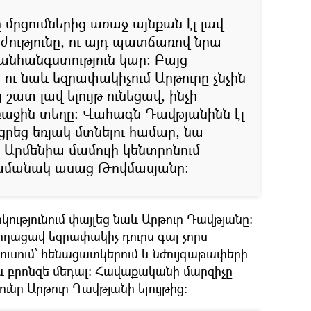
մրցումներից առաջ այնքան էլ լավ
ժությունը, ու այդ պատճառով նրա
անհանգստություն կար: Բայց
ու նաև եզրափակիչում Արթուրը չնչին
 շատ լավ ելույթ ունեցավ, ինչի
առաջին տեղը: Վահագն Դավթյանինն էլ
րեց եռյակ մտնելու համար, նա
ik Արմենիա մամուլի կենտրոնում
ժամանակ ասաց Թովմասյանը:
ւթյունում փայլեց նաև Արթուր Դավթյանը:
ղացավ եզրափակիչ դուրս գալ չորս
կուսում՝ հենացատկերում և նժույգաթափերի
և բրոնզե մեդալ: Հավաքականի մարզիչը
ունը Արթուր Դավթյանի ելույթից։