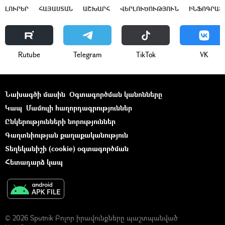
ԼՈՒՐԵՐ
ՀԱՅԱՍՏԱՆ
ԱՇԽԱՐՀ
ՎԵՐԼՈՒԾՈՒԹՅՈՒՆ
ԻՆՖՈԳՐԱՖ
Rutube
Telegram
ТikТоk
VK
Նախագծի մասին
Օգտագործման կանոնները
Կապ
Մամուլի հաղորդագրություններ
Ընկերությունների նորություններ
Գաղտնիության քաղաքականություն
Տեղեկանիշի (cookie) օգտագործման
Հետադարձ կապ
© 2026 Sputnik Բոլոր իրավունքները պաշտպանված