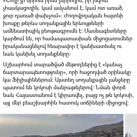
«Հողը չի սիրում իրեն չսիրողին, իր լեզուն
չհասկացողին. կամ ամլանում է, կամ ոտ առած,
ջուր դառած փախչում»: Ժողովրդական հայտնի
խոսքը թերևս սողանքային երևույթների
ամենատիպիկ բնութագրումն է: Մասնագետները
կարծում են, որ համապատասխան միջոցառումներ
իրականացնելով հնարավոր է կանխատեսել ու
նաև կանխել սողանքները:
Աշխարհում տարածված մեթոդներից է «կանաչ
ճարտարապետությունը», որի հաջողված օրինակը
կա Ֆիլիպիններում: Այստեղ սողանքային լանջերը
պատում են կոկոսի մանրաթելերով: Նման փորձ
նաև Հայաստանում է կիրառվել, բայց ոչ թե կոկոսի,
այլ մեր բնաշխարհին հատուկ սոճիների միջոցով: