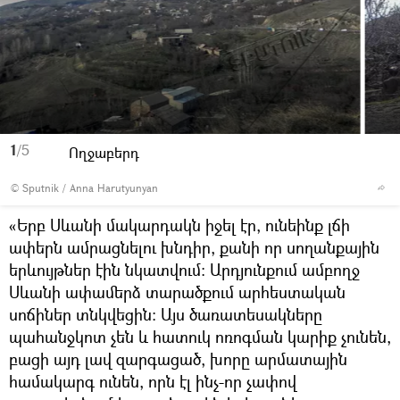
1
/5
Ողջաբերդ
© Sputnik / Anna Harutyunyan
«Երբ Սևանի մակարդակն իջել էր, ունեինք լճի
ափերն ամրացնելու խնդիր, քանի որ սողանքային
երևույթներ էին նկատվում: Արդյունքում ամբողջ
Սևանի ափամերձ տարածքում արհեստական
սոճիներ տնկվեցին: Այս ծառատեսակները
պահանջկոտ չեն և հատուկ ոռոգման կարիք չունեն,
բացի այդ լավ զարգացած, խորը արմատային
համակարգ ունեն, որն էլ ինչ-որ չափով