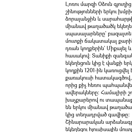
Լոռու մարզի Օձուն գյուղ
շինությունների երկու խմ
ձորալանջին և սարահարթի
միանավ թաղածածկ եկեղեց
սպասալարները` բազալտե 
մուտքի ճակատակալ քարին
դռան կողքերին` Միքայել
հասակով: Տանիքի զանգակա
եկեղեցուն կից է վանքի եր
կողքին 1201-ին կառուցվել 
քառակուսի հատակագծով, ո
որից քիչ հեռու պահպանվել
ավերակները: Համալիրի շո
խաչքարերով ու տապանաք
են երկու միանավ թաղածածկ
կից տեղադրված գավիթը:
Շինարարական արձանագրո
եկեղեցու հյուսիսային մո