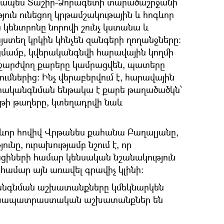
րապես Տաշիր-Ձորագետի տարածաշրջանի
ուն ունեցող կրթամշակութային և հոգևոր
ս կենտրոնը նորովի շունչ կստանա և
յստեղ կրկին կհնչեն զանգերի ղողանջները:
ամբ, կվերականգնվի հարավային կողմի
, շարժվող քարերը կամրացվեն, պատերը
ւմներից: Ինչ վերաբերվում է, հարավային
երականգնման ենթակա է քարե թաղածածկն՝
վթի թաղերը, կտեղադրվի նաև
գևոր հովիվ Վրթանես քահանա Բաղալյանը,
ւնը, ուրախությամբ նշում է, որ
ցիների համար կենսական նշանակություն
 համար այն առավել գրավիչ կլինի:
անգնման աշխատանքները կմեկնարկեն
նախապատրաստական աշխատանքներ են