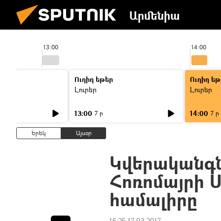
Արմենիա
13:00
14:00
Ուղիղ եթեր
Ուղիղ եթ
Լուրեր
Լուրեր
13:00
14:00
7 ր
7 ր
Երեկ
Այսօր
Կվերականգն
Հոռոմայրի 
համալիրը
16:25 17.03.2017