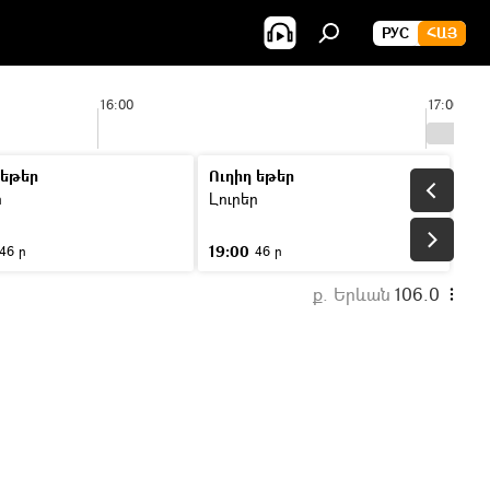
РУС
ՀԱՅ
16:00
17:00
 եթեր
Ուղիղ եթեր
ր
Լուրեր
19:00
46 ր
46 ր
ք. Երևան
106.0