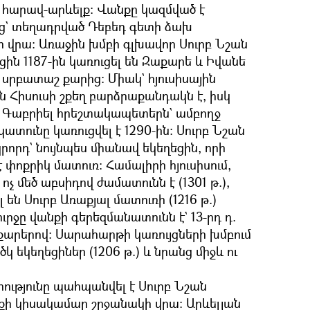
ից հարավ-արևելք: Վանքը կազմված է
բից` տեղադրված Դեբեդ գետի ձախ
 վրա: Առաջին խմբի գլխավոր Սուրբ Նշան
ին 1187-ին կառուցել են Զաքարե և Իվանե
սրբատաշ քարից: Միակ` հյուսիսային
 Հիսուսի շքեղ բարձրաքանդակն է, իսկ
 և Գաբրիել հրեշտակապետերն` ամբողջ
տունը կառուցվել է 1290-ին: Սուրբ Նշան
կրորդ` նույնպես միանավ եկեղեցին, որի
է փոքրիկ մատուռ: Համալիրի հյուսիսում,
չ մեծ աբսիդով ժամատունն է (1301 թ.),
 են Սուրբ Առաքյալ մատուռի (1216 թ.)
ւրջը վանքի գերեզմանատունն է` 13-րդ դ.
արերով: Սարահարթի կառույցների խմբում
 եկեղեցիներ (1206 թ.) և նրանց միջև ու
ւթյունը պահպանվել է Սուրբ Նշան
ւտքի կիսակամար շրջանակի վրա: Արևելյան