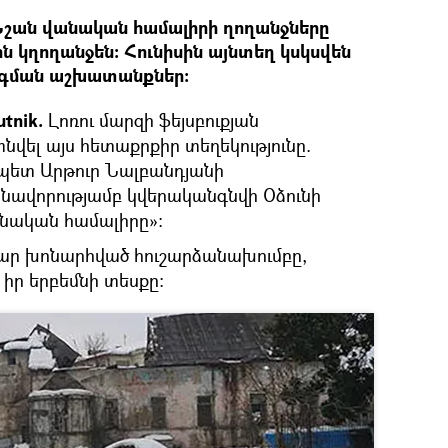
 Նշան վանական համալիրի ղողանջները
ն կղողանջեն։ Հունիսին այնտեղ կսկսվեն
գման աշխատանքներ։
tnik.
Լոռու մարզի ֆեյսբուքյան
նվել այս հետաքրքիր տեղեկությունը.
զպետ Արթուր Նալբանդյանի
նավորությամբ կվերականգնվի Օձունի
անական համալիրը»։
 դար խոնարհված հուշարձանախումբը,
իր երբեմնի տեսքը: