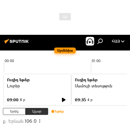
ՀԱՅ
Արմենիա
00:00
01:00
Ուղիղ եթեր
Ուղիղ եթեր
Լուրեր
Մամուլի տեսություն
09:00
09:35
6 ր
4 ր
Երեկ
Այսօր
Եթեր
ք. Երևան
106.0