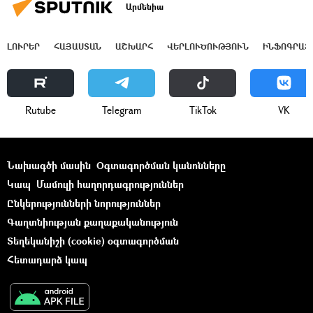
Արմենիա
ԼՈՒՐԵՐ
ՀԱՅԱՍՏԱՆ
ԱՇԽԱՐՀ
ՎԵՐԼՈՒԾՈՒԹՅՈՒՆ
ԻՆՖՈԳՐԱՖ
Rutube
Telegram
ТikТоk
VK
Նախագծի մասին
Օգտագործման կանոնները
Կապ
Մամուլի հաղորդագրություններ
Ընկերությունների նորություններ
Գաղտնիության քաղաքականություն
Տեղեկանիշի (cookie) օգտագործման
Հետադարձ կապ