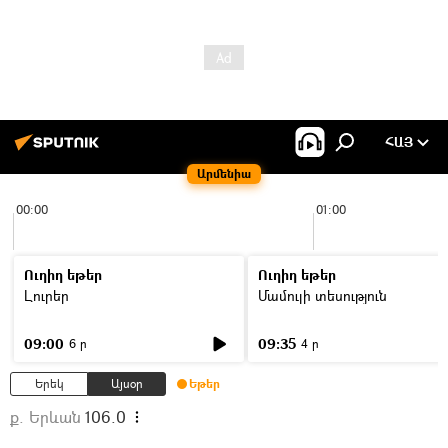
ՀԱՅ
Արմենիա
00:00
01:00
Ուղիղ եթեր
Ուղիղ եթեր
Լուրեր
Մամուլի տեսություն
09:00
09:35
6 ր
4 ր
Երեկ
Այսօր
Եթեր
ք. Երևան
106.0