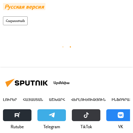
Русская версия
Հայաստան
Արմենիա
ԼՈՒՐԵՐ
ՀԱՅԱՍՏԱՆ
ԱՇԽԱՐՀ
ՎԵՐԼՈՒԾՈՒԹՅՈՒՆ
ԻՆՖՈԳՐԱՖ
Rutube
Telegram
ТikТоk
VK