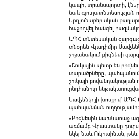
կապի, տրանսպորտի, էնե
նաև գյուղատնտեսության ոլ
Արդյունաբերական քաղաքակ
հաջողվել հանգել բազմակ
ԱՊՀ տնտեսական զարգաց
տնօրեն Վլադիմիր Սավչեն
շրջանակում բիզնեսի զար
«Շուկային պետք են բիզն
տարածքները, պահպանում 
շուկայի բովանդակության ո
ընդհանուր ենթակառուցվա
Սավչենկոյի խոսքով` ԱՊՀ-
պահպանման ուղղությամբ։
«Բիզնեսին նախևառաջ ազ
առմամբ Վրաստանը դուրս 
եկել նաև Ուկրաինան, թեև