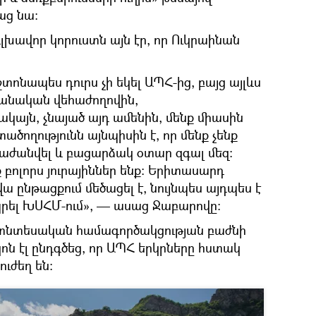
աց նա։
խավոր կորուստն այն էր, որ Ուկրաինան
ոնապես դուրս չի եկել ԱՊՀ-ից, բայց այլևս
րանական վեհաժողովին,
այն, չնայած այդ ամենին, մենք միասին
տածողությունն այնպիսին է, որ մենք չենք
աժանվել և բացարձակ օտար զգալ մեզ։
ք բոլորս յուրայիններ ենք։ Երիտասարդ
վա ընթացքում մեծացել է, նույնպես այդպես է
պրել ԽՍՀՄ-ում», — ասաց Ջաբարովը։
տնտեսական համագործակցության բաժնի
կոն էլ ընդգծեց, որ ԱՊՀ երկրները հստակ
ուժեղ են։