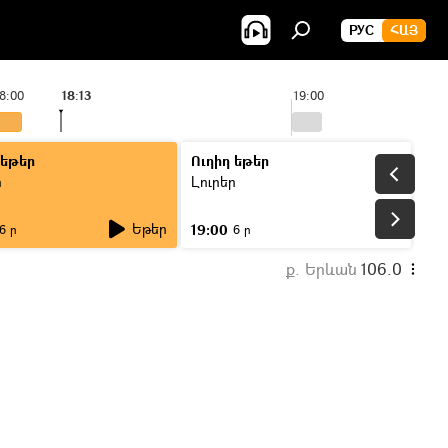
РУС
ՀԱՅ
8:00
18:13
19:00
 եթեր
Ուղիղ եթեր
ր
Լուրեր
Եթեր
19:00
6 ր
6 ր
ք. Երևան
106.0