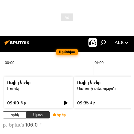
ՀԱՅ
Արմենիա
00:00
01:00
Ուղիղ եթեր
Ուղիղ եթեր
Լուրեր
Մամուլի տեսություն
09:00
09:35
6 ր
4 ր
Երեկ
Այսօր
Եթեր
ք. Երևան
106.0