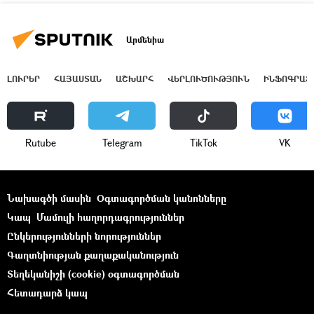
Արմենիա
ԼՈՒՐԵՐ
ՀԱՅԱՍՏԱՆ
ԱՇԽԱՐՀ
ՎԵՐԼՈՒԾՈՒԹՅՈՒՆ
ԻՆՖՈԳՐԱՖ
Rutube
Telegram
ТikТоk
VK
Նախագծի մասին
Օգտագործման կանոնները
Կապ
Մամուլի հաղորդագրություններ
Ընկերությունների նորություններ
Գաղտնիության քաղաքականություն
Տեղեկանիշի (cookie) օգտագործման
Հետադարձ կապ