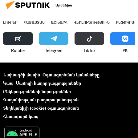
Արմենիա
ԼՈՒՐԵՐ
ՀԱՅԱՍՏԱՆ
ԱՇԽԱՐՀ
ՎԵՐԼՈՒԾՈՒԹՅՈՒՆ
ԻՆՖՈԳՐԱՖ
Rutube
Telegram
ТikТоk
VK
Նախագծի մասին
Օգտագործման կանոնները
Կապ
Մամուլի հաղորդագրություններ
Ընկերությունների նորություններ
Գաղտնիության քաղաքականություն
Տեղեկանիշի (cookie) օգտագործման
Հետադարձ կապ