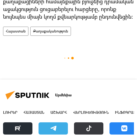
քաղաքացիների համայնքային բյուջեից դրամական
աջակցություն ցուցաբերելու հարցերը, որոնք
նույնպես միայն կողմ քվեարկությամբ ընդունվեցին:
Հայաստան
Քաղաքականություն
Արմենիա
ԼՈՒՐԵՐ
ՀԱՅԱՍՏԱՆ
ԱՇԽԱՐՀ
ՎԵՐԼՈՒԾՈՒԹՅՈՒՆ
ԻՆՖՈԳՐԱՖ