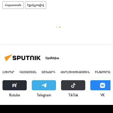
Հայաստան
Էքսկլյուզիվ
Արմենիա
ԼՈՒՐԵՐ
ՀԱՅԱՍՏԱՆ
ԱՇԽԱՐՀ
ՎԵՐԼՈՒԾՈՒԹՅՈՒՆ
ԻՆՖՈԳՐԱՖ
Rutube
Telegram
ТikТоk
VK