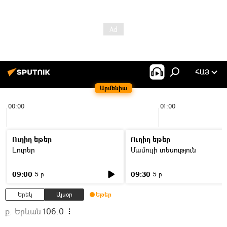
ՀԱՅ
Արմենիա
00:00
01:00
Ուղիղ եթեր
Ուղիղ եթեր
Լուրեր
Մամուլի տեսություն
09:00
09:30
5 ր
5 ր
Երեկ
Այսօր
Եթեր
ք. Երևան
106.0