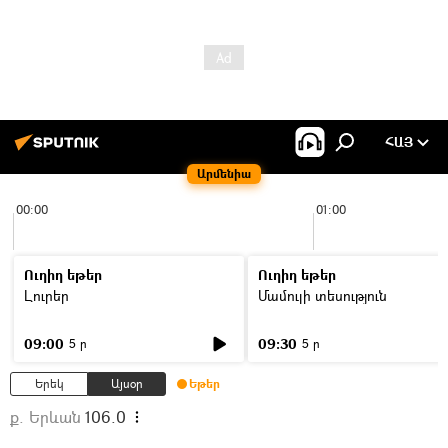
ՀԱՅ
Արմենիա
00:00
01:00
Ուղիղ եթեր
Ուղիղ եթեր
Լուրեր
Մամուլի տեսություն
09:00
09:30
5 ր
5 ր
Երեկ
Այսօր
Եթեր
ք. Երևան
106.0