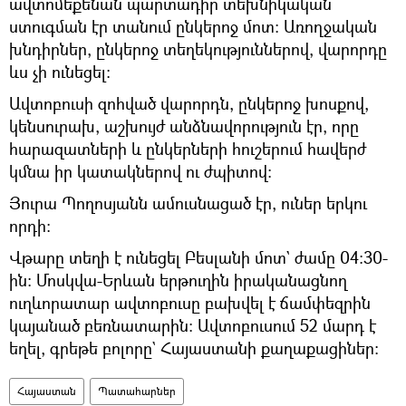
ավտոմեքենան պարտադիր տեխնիկական
ստուգման էր տանում ընկերոջ մոտ: Առողջական
խնդիրներ, ընկերոջ տեղեկություններով, վարորդը
ևս չի ունեցել:
Ավտոբուսի զոհված վարորդն, ընկերոջ խոսքով,
կենսուրախ, աշխույժ անձնավորություն էր, որը
հարազատների և ընկերների հուշերում հավերժ
կմնա իր կատակներով ու ժպիտով:
Յուրա Պողոսյանն ամուսնացած էր, ուներ երկու
որդի:
Վթարը տեղի է ունեցել Բեսլանի մոտ` ժամը 04:30-
ին։ Մոսկվա-Երևան երթուղին իրականացնող
ուղևորատար ավտոբուսը բախվել է ճամփեզրին
կայանած բեռնատարին։ Ավտոբուսում 52 մարդ է
եղել, գրեթե բոլորը` Հայաստանի քաղաքացիներ։
Հայաստան
Պատահարներ