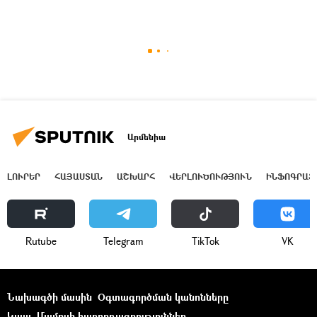
Արմենիա
ԼՈՒՐԵՐ
ՀԱՅԱՍՏԱՆ
ԱՇԽԱՐՀ
ՎԵՐԼՈՒԾՈՒԹՅՈՒՆ
ԻՆՖՈԳՐԱՖ
Rutube
Telegram
ТikТоk
VK
Նախագծի մասին
Օգտագործման կանոնները
Կապ
Մամուլի հաղորդագրություններ