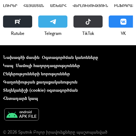
ԼՈՒՐԵՐ
ՀԱՅԱՍՏԱՆ
ԱՇԽԱՐՀ
ՎԵՐԼՈՒԾՈՒԹՅՈՒՆ
ԻՆՖՈԳՐԱՖ
Rutube
Telegram
ТikТоk
VK
Նախագծի մասին
Օգտագործման կանոնները
Կապ
Մամուլի հաղորդագրություններ
Ընկերությունների նորություններ
Գաղտնիության քաղաքականություն
Տեղեկանիշի (cookie) օգտագործման
Հետադարձ կապ
© 2026 Sputnik Բոլոր իրավունքները պաշտպանված