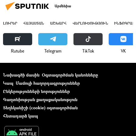
Արմենիա
ԼՈՒՐԵՐ
ՀԱՅԱՍՏԱՆ
ԱՇԽԱՐՀ
ՎԵՐԼՈՒԾՈՒԹՅՈՒՆ
ԻՆՖՈԳՐԱՖ
Rutube
Telegram
ТikТоk
VK
Նախագծի մասին
Օգտագործման կանոնները
Կապ
Մամուլի հաղորդագրություններ
Ընկերությունների նորություններ
Գաղտնիության քաղաքականություն
Տեղեկանիշի (cookie) օգտագործման
Հետադարձ կապ