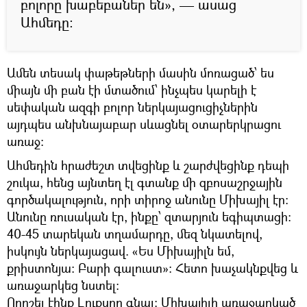
բոլորը խաբեբաներ են», — ասաց
Ահմեդը։
Ամեն տեսակ փաթեթների մասին մոռացած՝ ես
միայն մի բան էի մտածում՝ ինչպես կարելի է
սեփական ազգի բոլոր ներկայացուցիչներին
այդպես անխնայաբար սևացնել օտարերկրացու
առաջ։
Ահմեդին հրաժեշտ տվեցինք և շարժվեցինք դեպի
շուկա, հենց այնտեղ էլ գտանք մի զբոսաշրջային
գործակալություն, որի տիրոջ անունը Միխայիլ էր:
Անունը ռուսական էր, ինքը՝ զտարյուն եգիպտացի:
40-45 տարեկան տղամարդը, մեզ նկատելով,
իսկույն ներկայացավ. «Ես Միխայիլն եմ,
քրիստոնյա։ Բարի գալուստ»։ Հետո խաչակնքվեց և
առաջարկեց նստել։
Որոշել էինք Լուքսոր գնալ: Միխայիլի առաջարկած