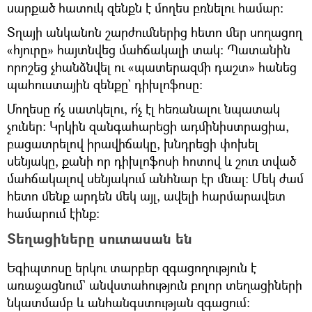
սարքած հատուկ զենքն է մողես բռնելու համար։
Տղայի անկանոն շարժումներից հետո մեր սողացող
«հյուրը» հայտնվեց մահճակալի տակ։ Պատանին
որոշեց չհանձնվել ու «պատերազմի դաշտ» հանեց
պահուստային զենքը` դիխլոֆոսը։
Մողեսը ո՛չ սատկելու, ո՛չ էլ հեռանալու նպատակ
չուներ։ Կրկին զանգահարեցի ադմինիստրացիա,
բացատրելով իրավիճակը, խնդրեցի փոխել
սենյակը, քանի որ դիխլոֆոսի հոտով և շուռ տված
մահճակալով սենյակում անհնար էր մնալ։ Մեկ ժամ
հետո մենք արդեն մեկ այլ, ավելի հարմարավետ
համարում էինք։
Տեղացիները սուտասան են
Եգիպտոսը երկու տարբեր զգացողություն է
առաջացնում` անվստահություն բոլոր տեղացիների
նկատմամբ և անհանգստության զգացում։