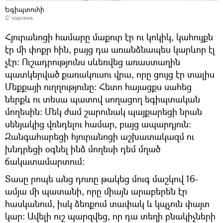
Եգիպտուհի
©
voanews
Հյուրանոցի համարը մաքուր էր ու կոկիկ, կահույքն
էր մի փոքր հին, բայց դա առանձնապես կարևոր էլ
չէր։ Ուշադրությունս սևեռվեց առաստաղին
պատկերված քառակուսու վրա, որը ցույց էր տալիս
Մեքքայի ուղղությունը։ Հետո հայացքս սահեց
ներքև ու տեսա պատով սողացող եգիպտական
մողեսին։ Մեկ ժամ շարունակ պայքարեցի նրան
սենյակից վռնդելու համար, բայց ապարդյուն:
Զանգահարեցի հյուրանոցի աշխատակազմ ու
խնդրեցի օգնել ինձ մողեսի դեմ մղած
ճակատամարտում:
Տասը րոպե անց դուռը թակեց մուգ մաշկով 16-
ամյա մի պատանի, որը միայն արաբերեն էր
հասկանում, իսկ ձեռքում տափակ և կպչուն փայտ
կար։ Ավելի ուշ պարզվեց, որ դա տեղի բնակիչների