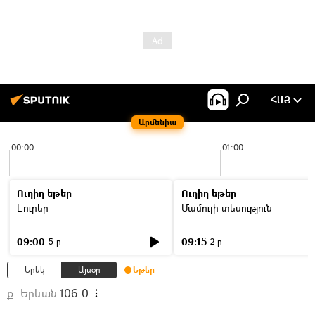
ՀԱՅ
Արմենիա
00:00
01:00
Ուղիղ եթեր
Ուղիղ եթեր
Լուրեր
Մամուլի տեսություն
09:00
09:15
5 ր
2 ր
Երեկ
Այսօր
Եթեր
ք. Երևան
106.0