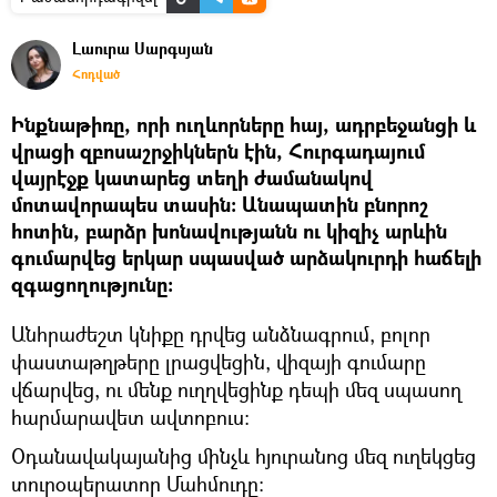
Լաուրա Սարգսյան
Հոդված
Ինքնաթիռը, որի ուղևորները հայ, ադրբեջանցի և
վրացի զբոսաշրջիկներն էին, Հուրգադայում
վայրէջք կատարեց տեղի ժամանակով
մոտավորապես տասին։ Անապատին բնորոշ
հոտին, բարձր խոնավությանն ու կիզիչ արևին
գումարվեց երկար սպասված արձակուրդի հաճելի
զգացողությունը։
Անհրաժեշտ կնիքը դրվեց անձնագրում, բոլոր
փաստաթղթերը լրացվեցին, վիզայի գումարը
վճարվեց, ու մենք ուղղվեցինք դեպի մեզ սպասող
հարմարավետ ավտոբուս։
Օդանավակայանից մինչև հյուրանոց մեզ ուղեկցեց
տուրօպերատոր Մահմուդը։