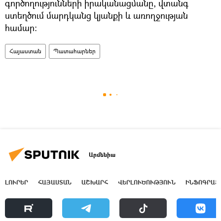
գործողությունների իրականացմանը, վտանգ
ստեղծում մարդկանց կյանքի և առողջության
համար:
Հայաստան
Պատահարներ
Արմենիա
ԼՈՒՐԵՐ
ՀԱՅԱՍՏԱՆ
ԱՇԽԱՐՀ
ՎԵՐԼՈՒԾՈՒԹՅՈՒՆ
ԻՆՖՈԳՐԱՖ