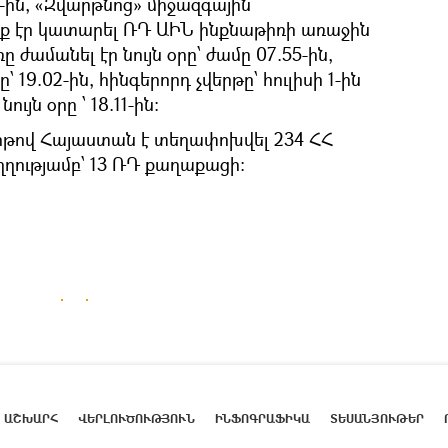
0-ին, «Զվարթնոց» միջազգային
ջք էր կատարել ՌԴ ԱԻՆ ինքնաթիռի առաջին
 ժամանել էր նույն օրը՝ ժամը 07.55-ին,
ը՝ 19.02-ին, հինգերորդ չվերթը՝ հուլիսի 1-ին
ույն օրը ՝ 18.11-ին:
երթով Հայաստան է տեղափոխվել 234 ՀՀ
ղությամբ՝ 13 ՌԴ քաղաքացի:
ԱՇԽԱՐՀ
ՎԵՐԼՈՒԾՈՒԹՅՈՒՆ
ԻՆՖՈԳՐԱՖԻԿԱ
ՏԵՍԱՆՅՈՒԹԵՐ