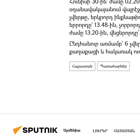
Հունիսի 30-ին՝ ժամը 02.2
օդանավակայանում վայրէ
չվերթը, երկրորդ ինքնաթիռը
երրորդը` 13.48-ին, չորրորդ
ժամը 13.20-ին, վեցերորդը՝ ն
Ընդհանուր առմամբ՝ 6 չվ
քաղաքացի և հակառակ ուղ
Հայաստան
Պատահարներ
Արմենիա
ԼՈՒՐԵՐ
ՀԱՅԱՍՏԱՆ