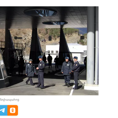
 մեդիապահոց