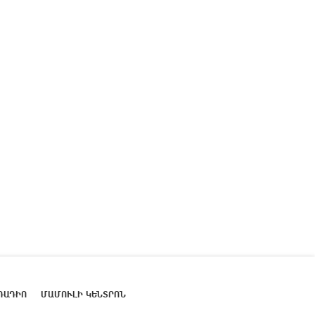
ՌԱԴԻՈ
ՄԱՄՈՒԼԻ ԿԵՆՏՐՈՆ