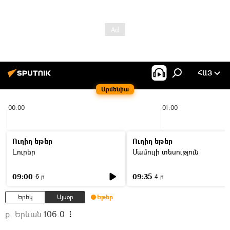
ՀԱՅ
Արմենիա
00:00
01:00
Ուղիղ եթեր
Ուղիղ եթեր
Լուրեր
Մամուլի տեսություն
09:00
09:35
6 ր
4 ր
Երեկ
Այսօր
Եթեր
ք. Երևան
106.0