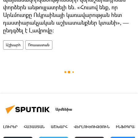
փորձերն անթույլատրելի են. «Հուսով ենք, որ
Արևմուտքը Ուկրաինայի կառավարության հետ
դաստիարակչական աշխատանքներ կտանի», —
ընդգծել է Լավրովը։
Աշխարհ
Ռուսաստան
Արմենիա
ԼՈՒՐԵՐ
ՀԱՅԱՍՏԱՆ
ԱՇԽԱՐՀ
ՎԵՐԼՈՒԾՈՒԹՅՈՒՆ
ԻՆՖՈԳՐԱՖ