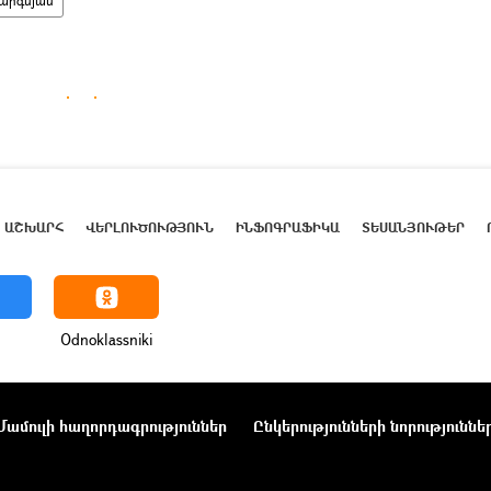
արգսյան
ԱՇԽԱՐՀ
ՎԵՐԼՈՒԾՈՒԹՅՈՒՆ
ԻՆՖՈԳՐԱՖԻԿԱ
ՏԵՍԱՆՅՈՒԹԵՐ
Odnoklassniki
Մամուլի հաղորդագրություններ
Ընկերությունների նորություննե