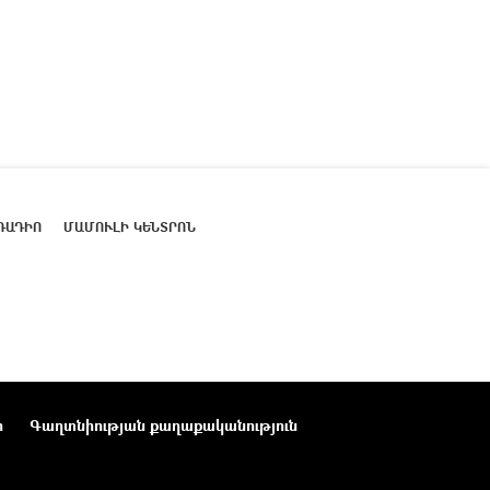
ՌԱԴԻՈ
ՄԱՄՈՒԼԻ ԿԵՆՏՐՈՆ
ր
Գաղտնիության քաղաքականություն