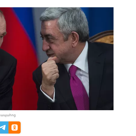
դիապահոց