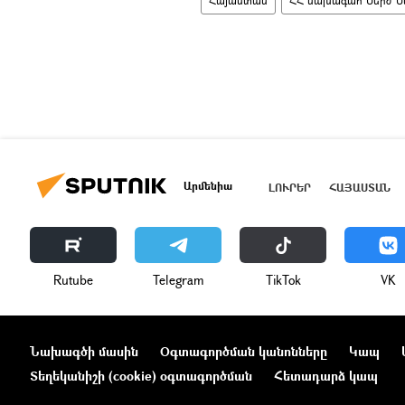
Հայաստան
ՀՀ նախագահ Սերժ Ս
Արմենիա
ԼՈՒՐԵՐ
ՀԱՅԱՍՏԱՆ
Rutube
Telegram
ТikТоk
VK
Նախագծի մասին
Օգտագործման կանոնները
Կապ
Տեղեկանիշի (cookie) օգտագործման
Հետադարձ կապ