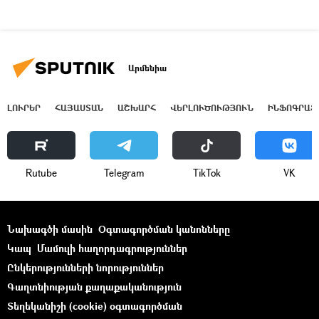
Արմենիա
ԼՈՒՐԵՐ
ՀԱՅԱՍՏԱՆ
ԱՇԽԱՐՀ
ՎԵՐԼՈՒԾՈՒԹՅՈՒՆ
ԻՆՖՈԳՐԱՖ
Rutube
Telegram
ТikТоk
VK
Նախագծի մասին
Օգտագործման կանոնները
Կապ
Մամուլի հաղորդագրություններ
Ընկերությունների նորություններ
Գաղտնիության քաղաքականություն
Տեղեկանիշի (cookie) օգտագործման