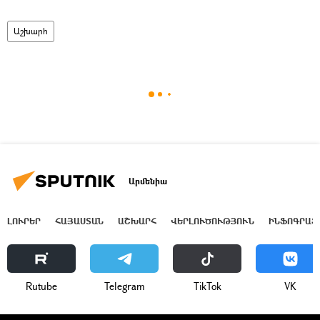
Աշխարհ
Արմենիա
ԼՈՒՐԵՐ
ՀԱՅԱՍՏԱՆ
ԱՇԽԱՐՀ
ՎԵՐԼՈՒԾՈՒԹՅՈՒՆ
ԻՆՖՈԳՐԱՖ
Rutube
Telegram
ТikТоk
VK