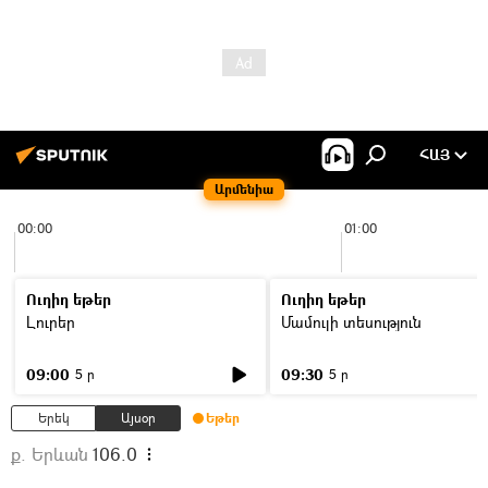
ՀԱՅ
Արմենիա
00:00
01:00
Ուղիղ եթեր
Ուղիղ եթեր
Լուրեր
Մամուլի տեսություն
09:00
09:30
5 ր
5 ր
Երեկ
Այսօր
Եթեր
ք. Երևան
106.0