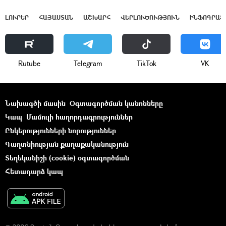
ԼՈՒՐԵՐ
ՀԱՅԱՍՏԱՆ
ԱՇԽԱՐՀ
ՎԵՐԼՈՒԾՈՒԹՅՈՒՆ
ԻՆՖՈԳՐԱՖ
Rutube
Telegram
ТikТоk
VK
Նախագծի մասին
Օգտագործման կանոնները
Կապ
Մամուլի հաղորդագրություններ
Ընկերությունների նորություններ
Գաղտնիության քաղաքականություն
Տեղեկանիշի (cookie) օգտագործման
Հետադարձ կապ