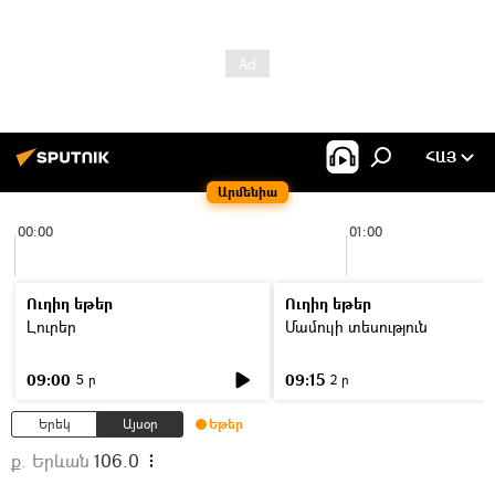
ՀԱՅ
Արմենիա
00:00
01:00
Ուղիղ եթեր
Ուղիղ եթեր
Լուրեր
Մամուլի տեսություն
09:00
09:15
5 ր
2 ր
Երեկ
Այսօր
Եթեր
ք. Երևան
106.0