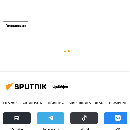
Ռուսաստան
Արմենիա
ԼՈՒՐԵՐ
ՀԱՅԱՍՏԱՆ
ԱՇԽԱՐՀ
ՎԵՐԼՈՒԾՈՒԹՅՈՒՆ
ԻՆՖՈԳՐԱՖ
Rutube
Telegram
ТikТоk
VK