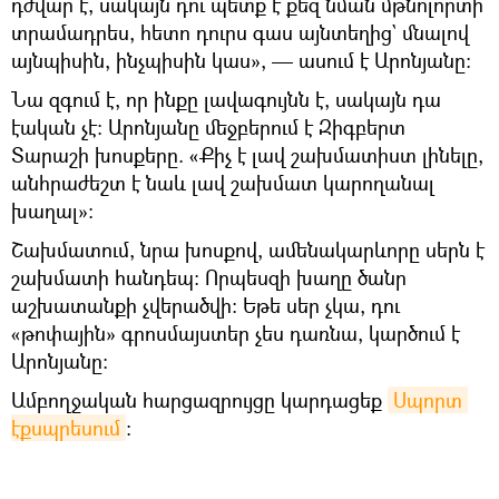
դժվար է, սակայն դու պետք է քեզ նման մթնոլորտի
տրամադրես, հետո դուրս գաս այնտեղից` մնալով
այնպիսին, ինչպիսին կաս», — ասում է Արոնյանը։
Նա զգում է, որ ինքը լավագույնն է, սակայն դա
էական չէ։ Արոնյանը մեջբերում է Զիգբերտ
Տարաշի խոսքերը. «Քիչ է լավ շախմատիստ լինելը,
անհրաժեշտ է նաև լավ շախմատ կարողանալ
խաղալ»։
Շախմատում, նրա խոսքով, ամենակարևորը սերն է
շախմատի հանդեպ։ Որպեսզի խաղը ծանր
աշխատանքի չվերածվի։ Եթե սեր չկա, դու
«թոփային» գրոսմայստեր չես դառնա, կարծում է
Արոնյանը։
Ամբողջական հարցազրույցը կարդացեք
Սպորտ 
էքսպրեսում
։