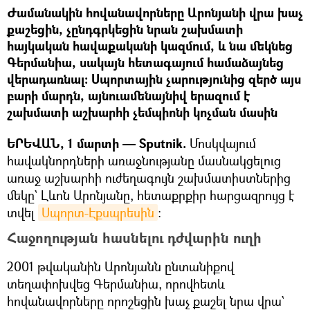
Ժամանակին հովանավորները Արոնյանի վրա խաչ
քաշեցին, չընդգրկեցին նրան շախմատի
հայկական հավաքականի կազմում, և նա մեկնեց
Գերմանիա, սակայն հետագայում համաձայնեց
վերադառնալ։ Սպորտային չարությունից զերծ այս
բարի մարդն, այնուամենայնիվ երազում է
շախմատի աշխարհի չեմպիոնի կոչման մասին
ԵՐԵՎԱՆ, 1 մարտի — Sputnik.
Մոսկվայում
հավակնորդների առաջնությանը մասնակցելուց
առաջ աշխարհի ուժեղագույն շախմատիստներից
մեկը` Լևոն Արոնյանը, հետաքրքիր հարցազրույց է
տվել
Սպորտ-Էքսպրեսին
։
Հաջողության հասնելու դժվարին ուղի
2001 թվականին Արոնյանն ընտանիքով
տեղափոխվեց Գերմանիա, որովհետև
հովանավորները որոշեցին խաչ քաշել նրա վրա`